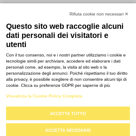
Rifiuta cookie non necessari ✕
> PRIVATI
Questo sito web raccoglie alcuni
dati personali dei visitatori e
INFO
utenti
Con il tuo consenso, noi e i nostri partner utilizziamo i cookie e
Corso G. Pella, 2
tecnologie simili per archiviare, accedere ed elaborare i dati
13900 Biella (BI)
personali come, ad esempio, la visita al sito web o la
+39 015 85 51 180
personalizzazione degli annunci. Poiché rispettiamo il tuo diritto
alla privacy, è possibile scegliere di non consentire alcuni tipi di
info@megaweb.it
cookie. Clicca su preferenze GDPR per saperne di più.
Visualizza la Cookie Policy Completa
ACCETTA TUTTO
CittàStudi S.p.A. Sede Legale Corso G. Pella, 2 13900 Biella Italy – Capitale
sociale: sottoscritto e versato € 18.235.000,00
ACCETTA NECESSARI
Registro Imprese Biella C. F. e Partita IVA 01491490023 – Numero R.E.A.