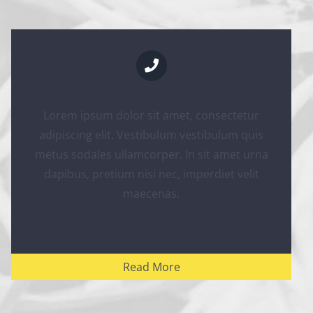
Lorem ipsum dolor sit amet, consectetur
adipiscing elit. Vestibulum vestibulum quis
metus sodales ullamcorper. In sit amet urna
dapibus, pretium nisi nec, imperdiet velit
maecenas.
Read More