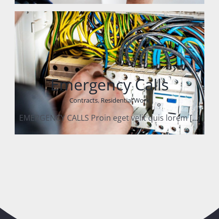
Emergency Calls
Contracts
,
Residential Work
EMERGENCY CALLS Proin eget velit quis lorem
[...]