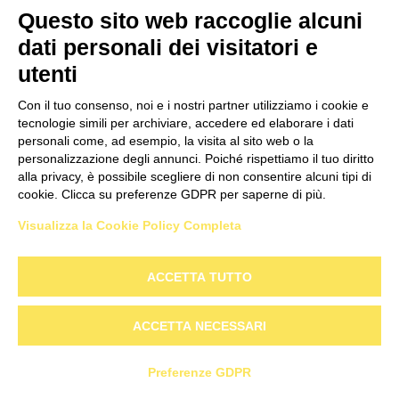
Questo sito web raccoglie alcuni
traffico. Ogni linea Internet ha una quantità
dati personali dei visitatori e
di dati utilizzabili (generalmente limitata
utenti
sugli smartphone ma senza limiti nelle linee
wi-fi casalinghe) e una velocità disponibile
Con il tuo consenso, noi e i nostri partner utilizziamo i cookie e
(sempre limitata a una certa soglia).
tecnologie simili per archiviare, accedere ed elaborare i dati
personali come, ad esempio, la visita al sito web o la
Possiamo paragonare questi parametri
personalizzazione degli annunci. Poiché rispettiamo il tuo diritto
all'utilizzo di un'automobile: la quantità di
alla privacy, è possibile scegliere di non consentire alcuni tipi di
cookie. Clicca su preferenze GDPR per saperne di più.
traffico indica la benzina presente nel
serbatoio (che può permettere di fare 100,
Visualizza la Cookie Policy Completa
200 o 1000 chilometri), mentre la velocità
indica, fondamentalmente, quanto tempo ci
ACCETTA TUTTO
impiegherò a percorrere quei chilometri. Un
byte
[...]
ACCETTA NECESSARI
Preferenze GDPR