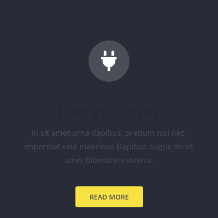
Energy Survey
In sit amet urna dapibus, pretium nisi nec,
imperdiet velit maecinas Dapibus augue mi sit
amet bibend ets viverra.
READ MORE