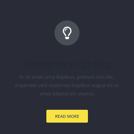
Emergency Lighting
In sit amet urna dapibus, pretium nisi nec,
imperdiet velit maecinas Dapibus augue mi sit
amet bibend ets viverra.
READ MORE