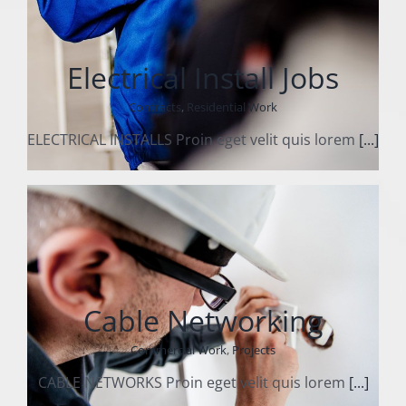
Electrical Install Jobs
Contracts
,
Residential Work
ELECTRICAL INSTALLS Proin eget velit quis lorem
[...]
Cable Networking
Commercial Work
,
Projects
CABLE NETWORKS Proin eget velit quis lorem
[...]