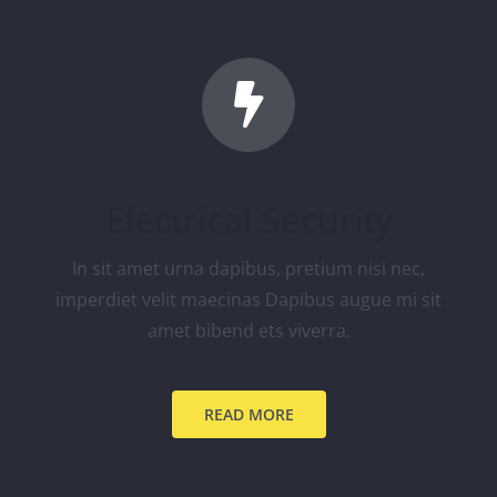
Electrical Security
In sit amet urna dapibus, pretium nisi nec,
imperdiet velit maecinas Dapibus augue mi sit
amet bibend ets viverra.
READ MORE