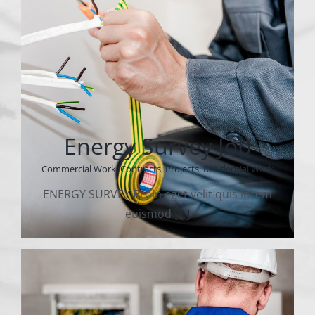
Energy Survey Job
Commercial Work
,
Contracts
,
Projects
,
Residential Work
ENERGY SURVEY Proin eget velit quis lorem
euismod
[...]