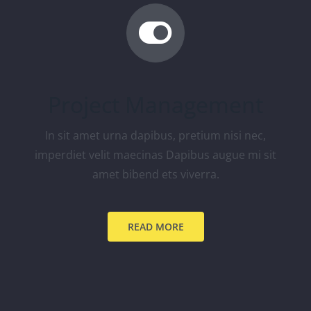
Project Management
In sit amet urna dapibus, pretium nisi nec,
imperdiet velit maecinas Dapibus augue mi sit
amet bibend ets viverra.
READ MORE