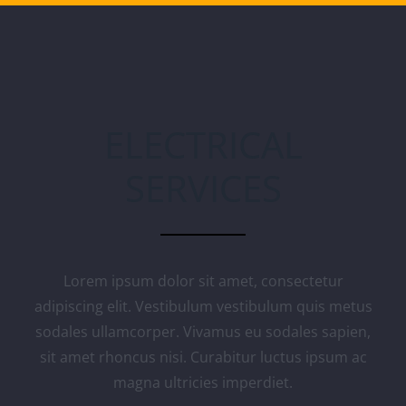
ELECTRICAL
SERVICES
Lorem ipsum dolor sit amet, consectetur
adipiscing elit. Vestibulum vestibulum quis metus
sodales ullamcorper. Vivamus eu sodales sapien,
sit amet rhoncus nisi. Curabitur luctus ipsum ac
magna ultricies imperdiet.