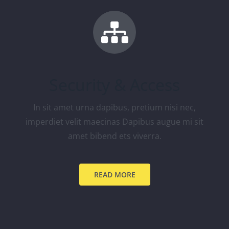
Security & Access
In sit amet urna dapibus, pretium nisi nec,
imperdiet velit maecinas Dapibus augue mi sit
amet bibend ets viverra.
READ MORE