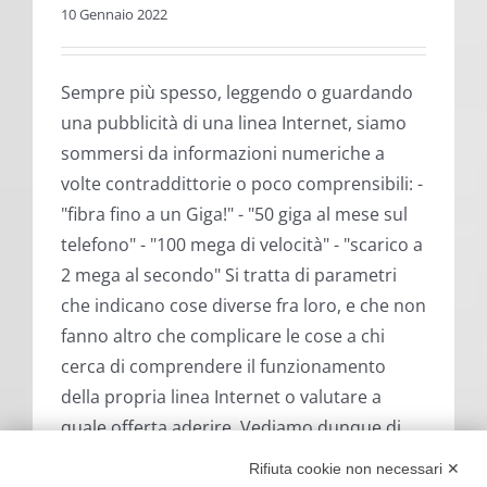
Sempre più spesso, leggendo o guardando
una pubblicità di una linea Internet, siamo
sommersi da informazioni numeriche a
volte contraddittorie o poco comprensibili: -
"fibra fino a un Giga!" - "50 giga al mese sul
telefono" - "100 mega di velocità" - "scarico a
2 mega al secondo" Si tratta di parametri
che indicano cose diverse fra loro, e che non
fanno altro che complicare le cose a chi
cerca di comprendere il funzionamento
della propria linea Internet o valutare a
quale offerta aderire. Vediamo dunque di
fare un po' di chiarezza su queste misure! I
parametri da tenere presenti sono due: la
Rifiuta cookie non necessari ✕
QUANTITA' di traffico e la VELOCITA' di