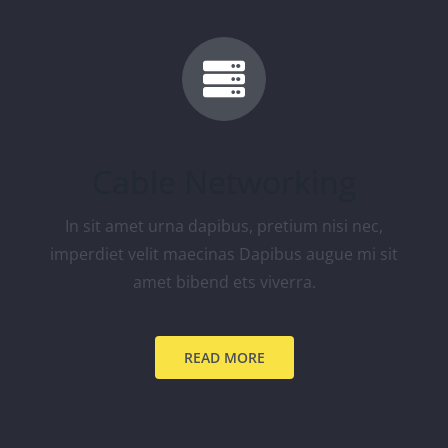
Cable Networking
In sit amet urna dapibus, pretium nisi nec,
imperdiet velit maecinas Dapibus augue mi sit
amet bibend ets viverra.
READ MORE