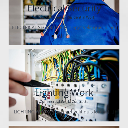
Electrical Security
Contracts
,
Projects
,
Residential Work
ELECTRICAL SECURITY Proin eget velit quis lorem
[...]
Lighting Work
Commercial Work
,
Contracts
LIGHTING WORK Proin eget velit quis lorem
[...]